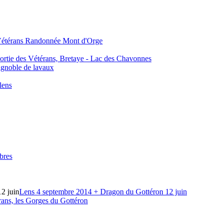
Vétérans Randonnée Mont d'Orge
ortie des Vétérans, Bretaye - Lac des Chavonnes
vignoble de lavaux
lens
bres
2 juin
Lens 4 septembre 2014 + Dragon du Gottéron 12 juin
́rans, les Gorges du Gottéron