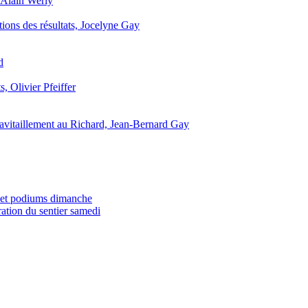
, Alain Werly
ions des résultats, Jocelyne Gay
d
s, Olivier Pfeiffer
avitaillement au Richard, Jean-Bernard Gay
 et podiums dimanche
ation du sentier samedi