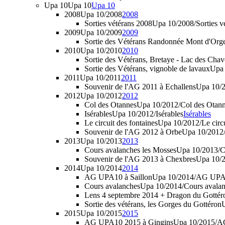
Upa 10
Upa 10
Upa 10
2008
Upa 10/2008
2008
Sorties vétérans 2008
Upa 10/2008/Sorties ve
2009
Upa 10/2009
2009
Sortie des Vétérans Randonnée Mont d'Org
2010
Upa 10/2010
2010
Sortie des Vétérans, Bretaye - Lac des Cha
Sortie des Vétérans, vignoble de lavaux
Upa 
2011
Upa 10/2011
2011
Souvenir de l'AG 2011 à Echallens
Upa 10/2
2012
Upa 10/2012
2012
Col des Otannes
Upa 10/2012/Col des Otan
Isérables
Upa 10/2012/Isérables
Isérables
Le circuit des fontaines
Upa 10/2012/Le circu
Souvenir de l'AG 2012 à Orbe
Upa 10/2012/
2013
Upa 10/2013
2013
Cours avalanches les Mosses
Upa 10/2013/Co
Souvenir de l'AG 2013 à Chexbres
Upa 10/2
2014
Upa 10/2014
2014
AG UPA10 à Saillon
Upa 10/2014/AG UPA10
Cours avalanches
Upa 10/2014/Cours avala
Lens 4 septembre 2014 + Dragon du Gottéro
Sortie des vétérans, les Gorges du Gottéron
U
2015
Upa 10/2015
2015
AG UPA10 2015 à Gingins
Upa 10/2015/AG