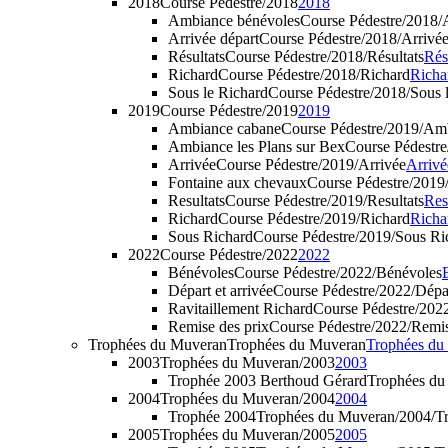
2018
Course Pédestre/2018
2018
Ambiance bénévoles
Course Pédestre/2018/
Arrivée départ
Course Pédestre/2018/Arrivée
Résultats
Course Pédestre/2018/Résultats
Rés
Richard
Course Pédestre/2018/Richard
Richa
Sous le Richard
Course Pédestre/2018/Sous 
2019
Course Pédestre/2019
2019
Ambiance cabane
Course Pédestre/2019/Am
Ambiance les Plans sur Bex
Course Pédestr
Arrivée
Course Pédestre/2019/Arrivée
Arrivé
Fontaine aux chevaux
Course Pédestre/2019
Resultats
Course Pédestre/2019/Resultats
Res
Richard
Course Pédestre/2019/Richard
Richa
Sous Richard
Course Pédestre/2019/Sous Ri
2022
Course Pédestre/2022
2022
Bénévoles
Course Pédestre/2022/Bénévoles
Départ et arrivée
Course Pédestre/2022/Dépar
Ravitaillement Richard
Course Pédestre/202
Remise des prix
Course Pédestre/2022/Remis
Trophées du Muveran
Trophées du Muveran
Trophées d
2003
Trophées du Muveran/2003
2003
Trophée 2003 Berthoud Gérard
Trophées du
2004
Trophées du Muveran/2004
2004
Trophée 2004
Trophées du Muveran/2004/Tr
2005
Trophées du Muveran/2005
2005