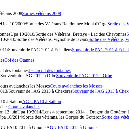
́térans 2008
Sorties vétérans 2008
e
Upa 10/2009/Sortie des Vétérans Randonnée Mont d'Orge
Sortie des 
vonnes
Upa 10/2010/Sortie des Vétérans, Bretaye - Lac des Chavonnes
S
10/2010/Sortie des Vétérans, vignoble de lavaux
Sortie des Vétérans, 
011/Souvenir de l'AG 2011 à Echallens
Souvenir de l'AG 2011 à Echal
nes
Col des Otannes
it des fontaines
Le circuit des fontaines
Souvenir de l'AG 2012 à Orbe
Souvenir de l'AG 2012 à Orbe
urs avalanches les Mosses
Cours avalanches les Mosses
013/Souvenir de l'AG 2013 à Chexbres
Souvenir de l'AG 2013 à Chex
 à Saillon
AG UPA10 à Saillon
nches
Cours avalanches
n 12 juin
Upa 10/2014/Lens 4 septembre 2014 + Dragon du Gottéron 1
pa 10/2014/Sortie des vétérans, les Gorges du Gottéron
Sortie des véte
 UPA10 2015 à Gingins
AG UPA10 2015 à Gingins