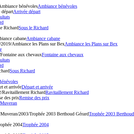
Ambiance bénévoles
Ambiance bénévoles
 départ
Arrivée départ
ultats
rd
le Richard
Sous le Richard
biance cabane
Ambiance cabane
e/2019/Ambiance les Plans sur Bex
Ambiance les Plans sur Bex
e
/Fontaine aux chevaux
Fontaine aux chevaux
ultats
rd
chard
Sous Richard
Bénévoles
t et arrivée
Départ et arrivée
2/Ravitaillement Richard
Ravitaillement Richard
e des prix
Remise des prix
u Muveran
 Muveran/2003/Trophée 2003 Berthoud Gérard
Trophée 2003 Berthoud
ophée 2004
Trophée 2004