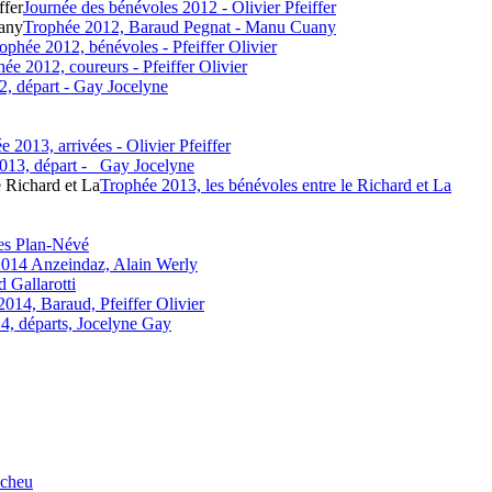
ffer
Journée des bénévoles 2012 - Olivier Pfeiffer
uany
Trophée 2012, Baraud Pegnat - Manu Cuany
ophée 2012, bénévoles - Pfeiffer Olivier
ée 2012, coureurs - Pfeiffer Olivier
2, départ - Gay Jocelyne
e 2013, arrivées - Olivier Pfeiffer
013, départ - _Gay Jocelyne
e Richard et La
Trophée 2013, les bénévoles entre le Richard et La
s Plan-Névé
2014 Anzeindaz, Alain Werly
 Gallarotti
2014, Baraud, Pfeiffer Olivier
4, départs, Jocelyne Gay
acheu