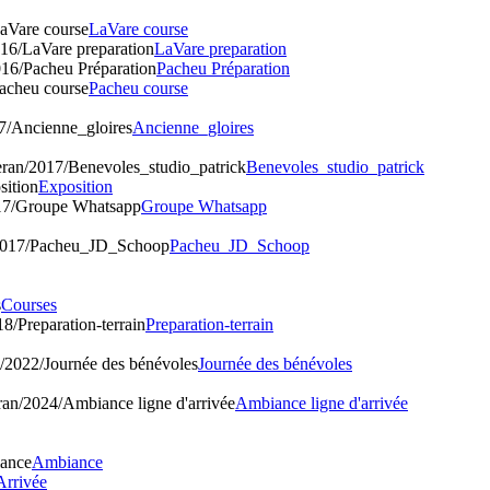
aVare course
LaVare course
16/LaVare preparation
LaVare preparation
16/Pacheu Préparation
Pacheu Préparation
acheu course
Pacheu course
7/Ancienne_gloires
Ancienne_gloires
ran/2017/Benevoles_studio_patrick
Benevoles_studio_patrick
sition
Exposition
17/Groupe Whatsapp
Groupe Whatsapp
/2017/Pacheu_JD_Schoop
Pacheu_JD_Schoop
s
Courses
8/Preparation-terrain
Preparation-terrain
/2022/Journée des bénévoles
Journée des bénévoles
an/2024/Ambiance ligne d'arrivée
Ambiance ligne d'arrivée
iance
Ambiance
Arrivée