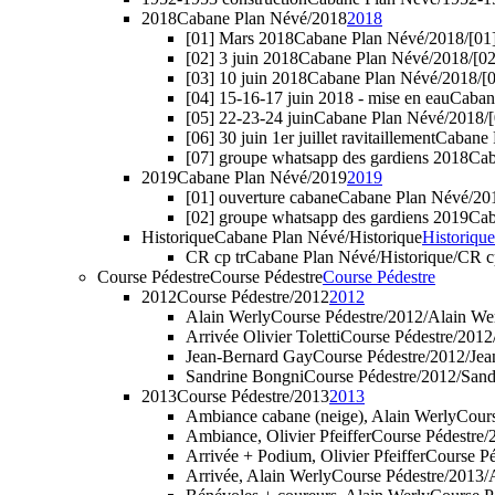
2018
Cabane Plan Névé/2018
2018
[01] Mars 2018
Cabane Plan Névé/2018/[01
[02] 3 juin 2018
Cabane Plan Névé/2018/[02
[03] 10 juin 2018
Cabane Plan Névé/2018/[0
[04] 15-16-17 juin 2018 - mise en eau
Cabane
[05] 22-23-24 juin
Cabane Plan Névé/2018/[
[06] 30 juin 1er juillet ravitaillement
Cabane P
[07] groupe whatsapp des gardiens 2018
Cab
2019
Cabane Plan Névé/2019
2019
[01] ouverture cabane
Cabane Plan Névé/20
[02] groupe whatsapp des gardiens 2019
Cab
Historique
Cabane Plan Névé/Historique
Historique
CR cp tr
Cabane Plan Névé/Historique/CR c
Course Pédestre
Course Pédestre
Course Pédestre
2012
Course Pédestre/2012
2012
Alain Werly
Course Pédestre/2012/Alain We
Arrivée Olivier Toletti
Course Pédestre/2012/
Jean-Bernard Gay
Course Pédestre/2012/Je
Sandrine Bongni
Course Pédestre/2012/San
2013
Course Pédestre/2013
2013
Ambiance cabane (neige), Alain Werly
Cours
Ambiance, Olivier Pfeiffer
Course Pédestre/
Arrivée + Podium, Olivier Pfeiffer
Course Pé
Arrivée, Alain Werly
Course Pédestre/2013/A