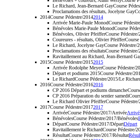
Bénévoles + coureurs, Alain Werly
Course Pe
Le Richard, Jean-Bernard Gay
Course Péde
Proclamations des résultats, Jocelyne Gay
Co
2014
Course Pédestre/2014
2014
Arrivée Marie-Paule Monod
Course Pédestr
Bénévoles Marie-Paule Monod
Course Péde
Bénévoles, Olivier Pfeiffer
Course Pédestre/2
Coureures - résultats, Olivier Pfeiffer
Course 
Le Richard, Jocelyne Gay
Course Pédestre/
Proclamations des résultats
Course Pédestre/
Ravitaillement au Richard, Jean-Bernard G
2015
Course Pédestre/2015
2015
Arrivée Rodolphe Meyer
Course Pédestre/2
Départ et podiums 2015
Course Pédestre/20
Le Richard
Course Pédestre/2015/Le Richar
2016
Course Pédestre/2016
2016
CP 2016 Départ et podiums dimanche
Cours
CP 2016 Préparation du sentier samedi
Cours
Le Richard Olivier Pfeiffer
Course Pédestre/
2017
Course Pédestre/2017
2017
Arrivée
Course Pédestre/2017/Arrivée
Arrivé
Bénévoles
Course Pédestre/2017/Bénévoles
B
Départ
Course Pédestre/2017/Départ
Départ
Ravitaillement le Richard
Course Pédestre/2
Résultat
Course Pédestre/2017/Résultat
Résul