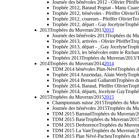
Journée des bénévoles 2012 - Olivier Pfeiffe
Trophée 2012, Baraud Pegnat - Manu Cuan
Trophée 2012, bénévoles - Pfeiffer Olivier
Tr
Trophée 2012, coureurs - Pfeiffer Olivier
Tro
Trophée 2012, départ - Gay Jocelyne
Trophé
2013
Trophées du Muveran/2013
2013
Journée des bénévoles 2013
Trophées du Mu
Trophée 2013, arrivées - Olivier Pfeiffer
Trop
Trophée 2013, départ - _Gay Jocelyne
Troph
Trophée 2013, les bénévoles entre le Richar
Trophées 2013
Trophées du Muveran/2013/T
2014
Trophées du Muveran/2014
2014
TDM 2014 bénévoles Plan-Névé
Trophées 
Trophée 2014 Anzeindaz, Alain Werly
Troph
Trophée 2014 Bernard Gallarotti
Trophées d
Trophée 2014, Baraud, Pfeiffer Olivier
Troph
Trophée 2014, départs, Jocelyne Gay
Trophe
2015
Trophées du Muveran/2015
2015
Championnats suisse 2015
Trophées du Muv
Journée des bénévoles 2015
Trophées du Mu
TDM 2015 Barraud
Trophées du Muveran/
TDM 2015 Base
Trophées du Muveran/20
TDM 2015 Derborence
Trophées du Muve
TDM 2015 La Vare
Trophées du Muveran/
TDM 2015 Plan Névé-Pacheu
Trophées du