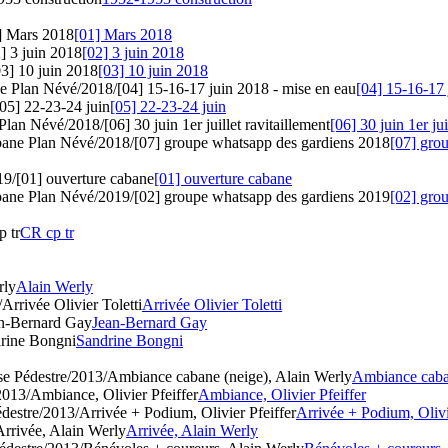
] Mars 2018
[01] Mars 2018
] 3 juin 2018
[02] 3 juin 2018
3] 10 juin 2018
[03] 10 juin 2018
 Plan Névé/2018/[04] 15-16-17 juin 2018 - mise en eau
[04] 15-16-17 
05] 22-23-24 juin
[05] 22-23-24 juin
lan Névé/2018/[06] 30 juin 1er juillet ravitaillement
[06] 30 juin 1er jui
ane Plan Névé/2018/[07] groupe whatsapp des gardiens 2018
[07] gro
19/[01] ouverture cabane
[01] ouverture cabane
ane Plan Névé/2019/[02] groupe whatsapp des gardiens 2019
[02] gro
p tr
CR cp tr
rly
Alain Werly
Arrivée Olivier Toletti
Arrivée Olivier Toletti
an-Bernard Gay
Jean-Bernard Gay
drine Bongni
Sandrine Bongni
e Pédestre/2013/Ambiance cabane (neige), Alain Werly
Ambiance caban
2013/Ambiance, Olivier Pfeiffer
Ambiance, Olivier Pfeiffer
destre/2013/Arrivée + Podium, Olivier Pfeiffer
Arrivée + Podium, Olivi
rrivée, Alain Werly
Arrivée, Alain Werly