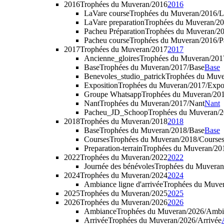
2016
Trophées du Muveran/2016
2016
LaVare course
Trophées du Muveran/2016/L
LaVare preparation
Trophées du Muveran/20
Pacheu Préparation
Trophées du Muveran/20
Pacheu course
Trophées du Muveran/2016/P
2017
Trophées du Muveran/2017
2017
Ancienne_gloires
Trophées du Muveran/201
Base
Trophées du Muveran/2017/Base
Base
Benevoles_studio_patrick
Trophées du Muve
Exposition
Trophées du Muveran/2017/Expo
Groupe Whatsapp
Trophées du Muveran/20
Nant
Trophées du Muveran/2017/Nant
Nant
Pacheu_JD_Schoop
Trophées du Muveran
2018
Trophées du Muveran/2018
2018
Base
Trophées du Muveran/2018/Base
Base
Courses
Trophées du Muveran/2018/Course
Preparation-terrain
Trophées du Muveran/201
2022
Trophées du Muveran/2022
2022
Journée des bénévoles
Trophées du Muveran
2024
Trophées du Muveran/2024
2024
Ambiance ligne d'arrivée
Trophées du Muver
2025
Trophées du Muveran/2025
2025
2026
Trophées du Muveran/2026
2026
Ambiance
Trophées du Muveran/2026/Amb
Arrivée
Trophées du Muveran/2026/Arrivée