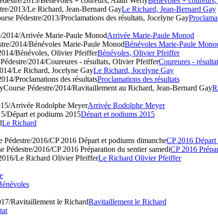
́destre/2013/Bénévoles + coureurs, Alain Werly
Bénévoles + coureurs
stre/2013/Le Richard, Jean-Bernard Gay
Le Richard, Jean-Bernard Gay
urse Pédestre/2013/Proclamations des résultats, Jocelyne Gay
Proclamat
e/2014/Arrivée Marie-Paule Monod
Arrivée Marie-Paule Monod
stre/2014/Bénévoles Marie-Paule Monod
Bénévoles Marie-Paule Mono
014/Bénévoles, Olivier Pfeiffer
Bénévoles, Olivier Pfeiffer
Pédestre/2014/Coureures - résultats, Olivier Pfeiffer
Coureures - résultat
2014/Le Richard, Jocelyne Gay
Le Richard, Jocelyne Gay
2014/Proclamations des résultats
Proclamations des résultats
ay
Course Pédestre/2014/Ravitaillement au Richard, Jean-Bernard Gay
R
015/Arrivée Rodolphe Meyer
Arrivée Rodolphe Meyer
15/Départ et podiums 2015
Départ et podiums 2015
d
Le Richard
e Pédestre/2016/CP 2016 Départ et podiums dimanche
CP 2016 Départ
e Pédestre/2016/CP 2016 Préparation du sentier samedi
CP 2016 Prépar
2016/Le Richard Olivier Pfeiffer
Le Richard Olivier Pfeiffer
e
énévoles
017/Ravitaillement le Richard
Ravitaillement le Richard
tat