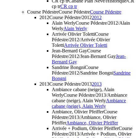
CR cp tr
Cabane Plan Névé/Historique/CR
cp tr
CR cp tr
Course Pédestre
Course Pédestre
Course Pédestre
2012
Course Pédestre/2012
2012
Alain Werly
Course Pédestre/2012/Alain
Werly
Alain Werly
Arrivée Olivier Toletti
Course
Pédestre/2012/Arrivée Olivier
Toletti
Arrivée Olivier Toletti
Jean-Bernard Gay
Course
Pédestre/2012/Jean-Bernard Gay
Jean-
Bernard Gay
Sandrine Bongni
Course
Pédestre/2012/Sandrine Bongni
Sandrine
Bongni
2013
Course Pédestre/2013
2013
Ambiance cabane (neige), Alain
Werly
Course Pédestre/2013/Ambiance
cabane (neige), Alain Werly
Ambiance
cabane (neige), Alain Werly
Ambiance, Olivier Pfeiffer
Course
Pédestre/2013/Ambiance, Olivier
Pfeiffer
Ambiance, Olivier Pfeiffer
Arrivée + Podium, Olivier Pfeiffer
Course
Pédestre/2013/Arrivée + Podium, Olivier