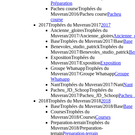
Préparation
Pacheu course
Trophées du
Muveran/2016/Pacheu course
Pacheu
course
2017
Trophées du Muveran/2017
2017
Ancienne_gloires
Trophées du
Muveran/2017/Ancienne_gloires
Ancienne_g
Base
Trophées du Muveran/2017/Base
Base
Benevoles_studio_patrick
Trophées du
Muveran/2017/Benevoles_studio_patrick
Be
Exposition
Trophées du
Muveran/2017/Exposition
Exposition
Groupe Whatsapp
Trophées du
Muveran/2017/Groupe Whatsapp
Groupe
Whatsapp
Nant
Trophées du Muveran/2017/Nant
Nant
Pacheu_JD_Schoop
Trophées du
Muveran/2017/Pacheu_JD_Schoop
Pacheu
2018
Trophées du Muveran/2018
2018
Base
Trophées du Muveran/2018/Base
Base
Courses
Trophées du
Muveran/2018/Courses
Courses
Preparation-terrain
Trophées du
Muveran/2018/Preparation-
terrain
Preparation-terrain