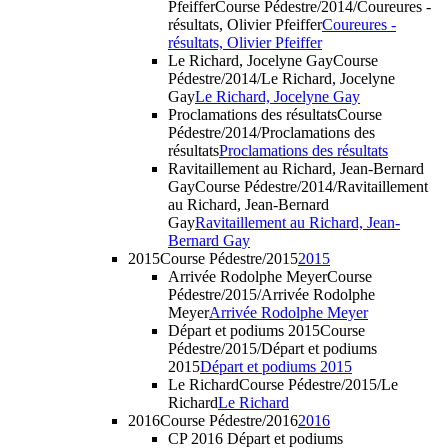
Pfeiffer
Course Pédestre/2014/Coureures -
résultats, Olivier Pfeiffer
Coureures -
résultats, Olivier Pfeiffer
Le Richard, Jocelyne Gay
Course
Pédestre/2014/Le Richard, Jocelyne
Gay
Le Richard, Jocelyne Gay
Proclamations des résultats
Course
Pédestre/2014/Proclamations des
résultats
Proclamations des résultats
Ravitaillement au Richard, Jean-Bernard
Gay
Course Pédestre/2014/Ravitaillement
au Richard, Jean-Bernard
Gay
Ravitaillement au Richard, Jean-
Bernard Gay
2015
Course Pédestre/2015
2015
Arrivée Rodolphe Meyer
Course
Pédestre/2015/Arrivée Rodolphe
Meyer
Arrivée Rodolphe Meyer
Départ et podiums 2015
Course
Pédestre/2015/Départ et podiums
2015
Départ et podiums 2015
Le Richard
Course Pédestre/2015/Le
Richard
Le Richard
2016
Course Pédestre/2016
2016
CP 2016 Départ et podiums