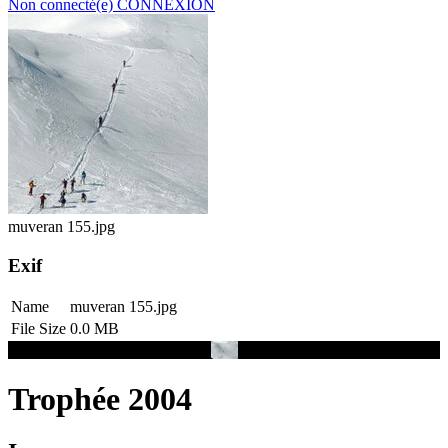
Non connecté(e)
CONNEXION
muveran 155.jpg
Exif
Name
muveran 155.jpg
File Size
0.0 MB
Trophée 2004