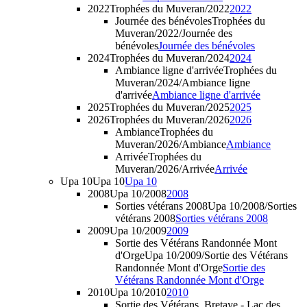
2022
Trophées du Muveran/2022
2022
Journée des bénévoles
Trophées du
Muveran/2022/Journée des
bénévoles
Journée des bénévoles
2024
Trophées du Muveran/2024
2024
Ambiance ligne d'arrivée
Trophées du
Muveran/2024/Ambiance ligne
d'arrivée
Ambiance ligne d'arrivée
2025
Trophées du Muveran/2025
2025
2026
Trophées du Muveran/2026
2026
Ambiance
Trophées du
Muveran/2026/Ambiance
Ambiance
Arrivée
Trophées du
Muveran/2026/Arrivée
Arrivée
Upa 10
Upa 10
Upa 10
2008
Upa 10/2008
2008
Sorties vétérans 2008
Upa 10/2008/Sorties
vétérans 2008
Sorties vétérans 2008
2009
Upa 10/2009
2009
Sortie des Vétérans Randonnée Mont
d'Orge
Upa 10/2009/Sortie des Vétérans
Randonnée Mont d'Orge
Sortie des
Vétérans Randonnée Mont d'Orge
2010
Upa 10/2010
2010
Sortie des Vétérans, Bretaye - Lac des