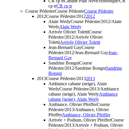
CR cp tr
Cabane Plan Névé/Historique/CR
cp tr
CR cp tr
Course Pédestre
Course Pédestre
Course Pédestre
2012
Course Pédestre/2012
2012
Alain Werly
Course Pédestre/2012/Alain
Werly
Alain Werly
Arrivée Olivier Toletti
Course
Pédestre/2012/Arrivée Olivier
Toletti
Arrivée Olivier Toletti
Jean-Bernard Gay
Course
Pédestre/2012/Jean-Bernard Gay
Jean-
Bernard Gay
Sandrine Bongni
Course
Pédestre/2012/Sandrine Bongni
Sandrine
Bongni
2013
Course Pédestre/2013
2013
Ambiance cabane (neige), Alain
Werly
Course Pédestre/2013/Ambiance
cabane (neige), Alain Werly
Ambiance
cabane (neige), Alain Werly
Ambiance, Olivier Pfeiffer
Course
Pédestre/2013/Ambiance, Olivier
Pfeiffer
Ambiance, Olivier Pfeiffer
Arrivée + Podium, Olivier Pfeiffer
Course
Pédestre/2013/Arrivée + Podium, Olivier